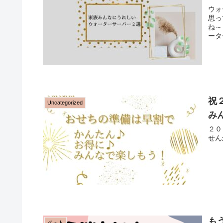
ウォ
思っ
ね～
ータ
祝
Uncategorized
み
２０
せん
も
ペット