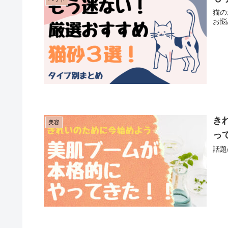
猫の
お悩
き
美容
っ
話題