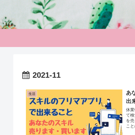
2021-11
あ
生活
出
休業
て検
を売
こと