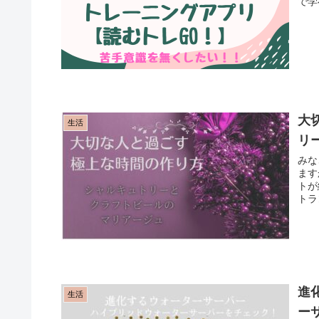
で学
大
生活
リ
みな
ます
トが
トラ
進
生活
ー