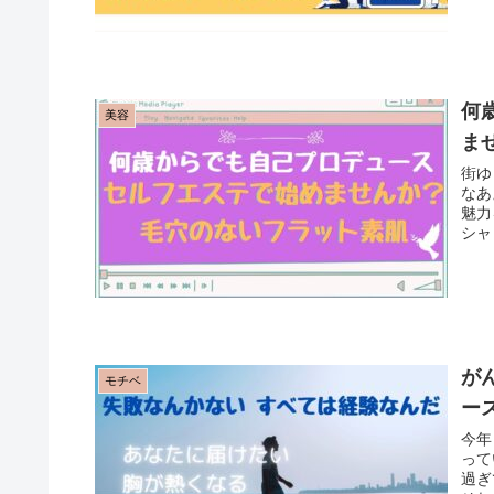
何
美容
ま
街ゆ
なあ
魅力
シャ
が
モチベ
ー
今年
って
過ぎ