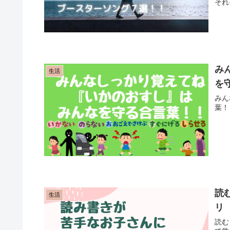
それ
み
生活
を
みん
葉！
読
生活
リ
読む