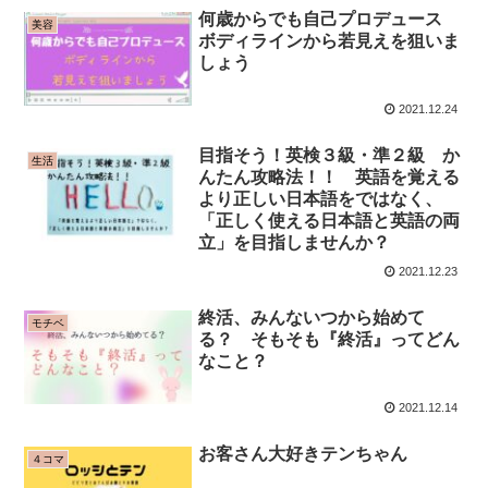
何歳からでも自己プロデュース
美容
ボディラインから若見えを狙いま
しょう
2021.12.24
目指そう！英検３級・準２級 か
生活
んたん攻略法！！ 英語を覚える
より正しい日本語をではなく、
「正しく使える日本語と英語の両
立」を目指しませんか？
2021.12.23
終活、みんないつから始めて
モチベ
る？ そもそも『終活』ってどん
なこと？
2021.12.14
お客さん大好きテンちゃん
４コマ