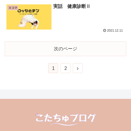
実話 健康診断Ⅱ
４コマ
2021.12.11
次のページ
次
1
2
へ