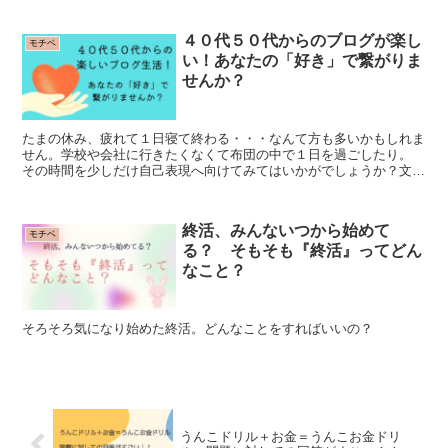
ません。
４０代５０代からのブログが楽し
モチベ
い！あなたの「好き」で繋がりま
せんか？
たまの休み、疲れて１日寝て終わる・・・なんて方も多いかもしれま
せん。学校や会社に行きたくなくて布団の中で１日を過ごしたり。
その時間を少しだけ自己表現へ向けてみてはいかがでしょうか？文章
だけでなく、イラスト、マンガ、写真・・・最初はたどたどしくても
いいじゃないですか。失敗したっていいと思います。
終活、みんないつから始めて
モチベ
る？ そもそも『終活』ってどん
なこと？
そろそろ気になり始めた終活。どんなことをすればいいの？
うんこドリル＋お金＝うんこお金ドリ