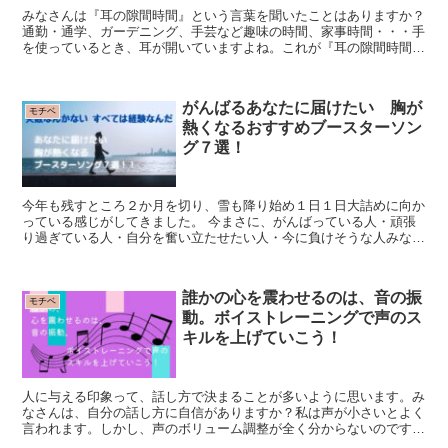
みなさんは『耳の隙間時間』という言葉を聞いたことはありますか？
通勤・通学、ガーデニング、手芸など趣味の時間、家事時間・・・手
を使っているとき、耳が開いていますよね。これが『耳の隙間時間』
です。 こんな時、日頃の悩みだったり、先の見えない不安...
がんばるあなたに届けたい 胸が
モチベ
熱くなるおすすめブースターソン
グ７選！
今年も残すところ２か月を切り、雪も降り始め１日１日大詰めに向か
っている感じがしてきました。 今まさに、がんばっている人・頑張
り過ぎている人・自分を奮い立たせたい人・今に負けそうな人みなさ
んそれぞれの思いを抱いて師走を迎えようとしているのでは...
誰かの心を震わせるのは、音の振
モチベ
動。ボイストレーニングで声のス
キルを上げていこう！
人に与える印象って、話し方で決まることが多いように思います。み
なさんは、自分の話し方に自信がありますか？私は声が小さいとよく
言われます。しかし、声のボリューム調整が全く分からないのです。
小さい頃によく「うるさい」「静かに」と言われてきたからかもしれ