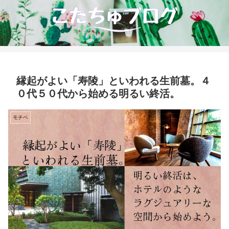
縁起がよい「寿陵」といわれる生前墓。４
０代５０代から始める明るい終活。
モチベ