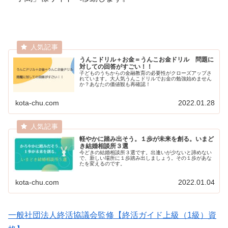
うんこドリル＋お金＝うんこお金ドリル 問題に
対しての回答がすごい！！
子どものうちからの金融教育の必要性がクローズアップさ
れています。大人気うんこドリルでお金の勉強始めません
か？あなたの価値観も再確認！
kota-chu.com
2022.01.28
軽やかに踏み出そう。１歩が未来を創る。いまど
き結婚相談所３選
今どきの結婚相談所３選です。出逢いが少ないと諦めない
で、新しい場所に１歩踏み出しましょう。その１歩があな
たを変えるのです。
kota-chu.com
2022.01.04
一般社団法人終活協議会監修【終活ガイド上級（1級）資