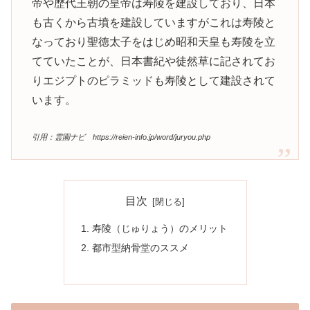
帝や歴代王朝の皇帝は寿陵を建設しており、日本
も古くから古墳を建設していますがこれは寿陵と
なっており聖徳太子をはじめ昭和天皇も寿陵を立
てていたことが、日本書紀や徒然草に記されてお
りエジプトのピラミッドも寿陵として建設されて
います。
引用：霊園ナビ https://reien-info.jp/word/juryou.php
目次
寿陵（じゅりょう）のメリット
都市型納骨堂のススメ