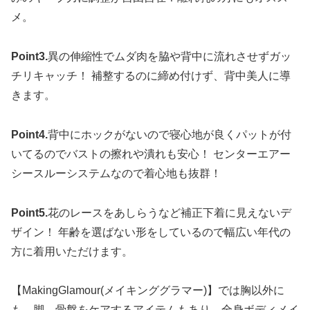
メ。
Point3.
異の伸縮性でムダ肉を脇や背中に流れさせずガッ
チリキャッチ！ 補整するのに締め付けず、背中美人に導
きます。
Point4.
背中にホックがないので寝心地が良くパットが付
いてるのでバストの擦れや潰れも安心！ センターエアー
シースルーシステムなので着心地も抜群！
Point5.
花のレースをあしらうなど補正下着に見えないデ
ザイン！ 年齢を選ばない形をしているので幅広い年代の
方に着用いただけます。
【MakingGlamour(メイキンググラマー)】では胸以外に
も、脚、骨盤をケアするアイテムもあり、全身ボディメイ