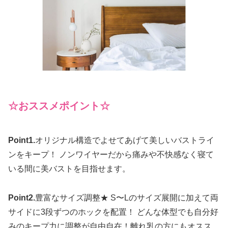
☆おススメポイント☆
Point1.
オリジナル構造でよせてあげて美しいバストライ
ンをキープ！ ノンワイヤーだから痛みや不快感なく寝て
いる間に美バストを目指せます。
Point2.
豊富なサイズ調整★ S〜Lのサイズ展開に加えて両
サイドに3段ずつのホックを配置！ どんな体型でも自分好
みのキープ力に調整が自由自在！離れ乳の方にもオスス