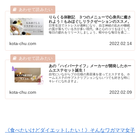
りらくる体験記 ３つのメニューで心身共に癒さ
れよう！もみほぐしリラクゼーションのススメ。
日常生活でストレスが過剰になり、自立神経の乱れや睡眠
の質が落ちている方が多い現代。体と心のコリをほぐして
毎日の疲れをリリースしましょう。軽やかな毎日を過ごす
ために【もみほぐし】、試してみませんか？
kota-chu.com
2022.02.14
あの「ハイパーナイフ」メーカーが開発したホー
ムエステセット誕生！
自宅にいながらプロ仕様の美容液を使ってエステする。ホ
ームエステのサブスクリプションならいつでも好きな時に
キレイになれますよ。
kota-chu.com
2022.02.09
《食べたいけどダイエットしたい！》そんなワガママ女子